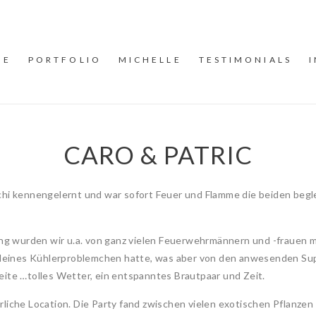
ME
PORTFOLIO
MICHELLE
TESTIMONIALS
CARO & PATRIC
hi kennengelernt und war sofort Feuer und Flamme die beiden begleit
ng wurden wir u.a. von ganz vielen Feuerwehrmännern und -frauen 
n kleines Kühlerproblemchen hatte, was aber von den anwesenden Su
eite …tolles Wetter, ein entspanntes Brautpaar und Zeit.
rliche Location. Die Party fand zwischen vielen exotischen Pflanzen