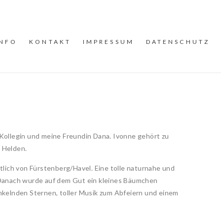
INFO
KONTAKT
IMPRESSUM
DATENSCHUTZ
 Kollegin und meine Freundin Dana. Ivonne gehört zu
n Helden.
lich von Fürstenberg/Havel. Eine tolle naturnahe und
. Danach wurde auf dem Gut ein kleines Bäumchen
unkelnden Sternen, toller Musik zum Abfeiern und einem