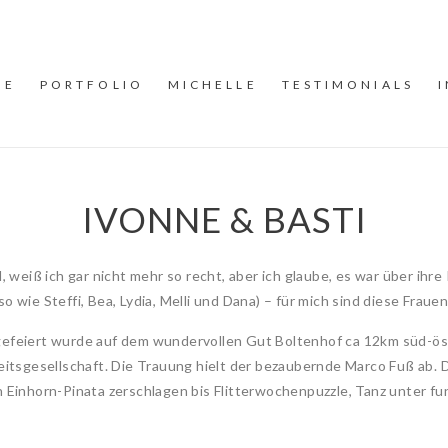
ME
PORTFOLIO
MICHELLE
TESTIMONIALS
IVONNE & BASTI
weiß ich gar nicht mehr so recht, aber ich glaube, es war über ihre
ie Steffi, Bea, Lydia, Melli und Dana) – für mich sind diese Fraue
 gefeiert wurde auf dem wundervollen Gut Boltenhof ca 12km süd-öst
hzeitsgesellschaft. Die Trauung hielt der bezaubernde Marco Fuß ab
on Einhorn-Pinata zerschlagen bis Flitterwochenpuzzle, Tanz unter f