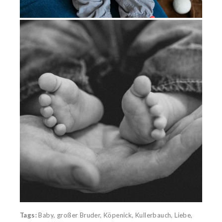
Tags:
Baby
,
großer Bruder
,
Köpenick
,
Kullerbauch
,
Liebe
,