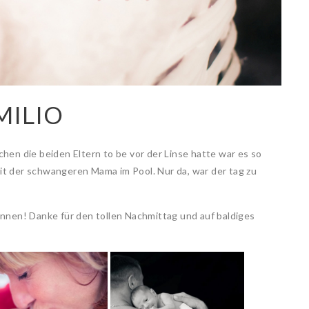
MILIO
chen die beiden Eltern to be vor der Linse hatte war es so
mit der schwangeren Mama im Pool. Nur da, war der tag zu
bannen! Danke für den tollen Nachmittag und auf baldiges